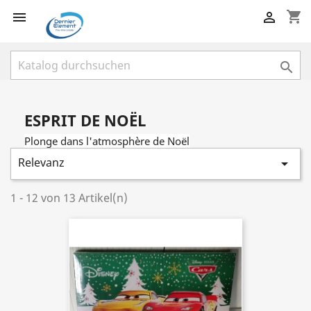
shopping_cart



ESPRIT DE NOËL
Plonge dans l'atmosphère de Noël
Relevanz

1 - 12 von 13 Artikel(n)