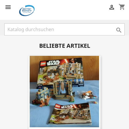
shopping_cart



BELIEBTE ARTIKEL